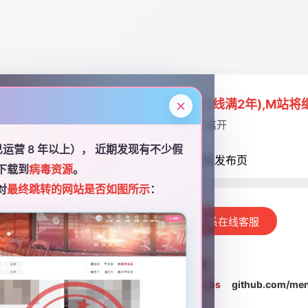
18年1.0版至今已运营8年(新3.0版已上线满2年),M站
×
✨ 我们一直都在，我们从未离开
今已运营 8 年以上）， 近期发现有不少假
86
⏳ 将在
秒后自动进入最新发布页
下载到
病毒资源
。
对
最终跳转的网站是否如图所示
：
🚀 立即进入发布页
💬 联系在线客服
📌
请牢记并保存永久域名
engzhan.cc
mengzhan.one
mengzhan.sbs
github.com/men