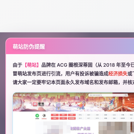
🎉
祝贺M站从20
由于
【萌站】
品牌在 ACG 圈根深蒂固（从 2018 年至
冒萌站发布页进行引流，用户有投诉被骗造成
经济损失
或
请大家一定要牢记本页面永久发布域名和发布邮箱，并核
mengzhan.net
m