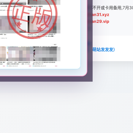
以上【发布页】打不开，请在浏览器直接输入（主用打不开或卡用备用,7月3
👉【最新主用域名】
www.mengzhan31.xyz
👉【最新备用域名】
www.mengzhan29.vip
即可直接进入
M站 3.0
🚀
📧 请牢记并保存发布页邮箱：
mengzhanfafafa@gmail.com
（速记：萌站发发发）